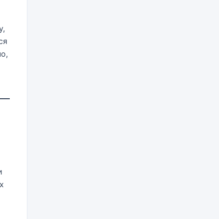
у,
ся
о,
и
х