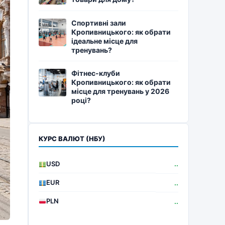
Спортивні зали
Кропивницького: як обрати
ідеальне місце для
тренувань?
Фітнес-клуби
Кропивницького: як обрати
місце для тренувань у 2026
році?
КУРС ВАЛЮТ (НБУ)
USD
..
EUR
..
PLN
..