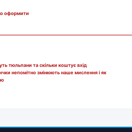
йно оформити
ть тюльпани та скільки коштує вхід
ички непомітно змінюють наше мислення і як
ою