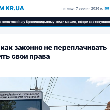
M KR.UA
пʼятниця, 7 серпня 2026 р. |
09
ивницькому: види машин, сфери застосування та критерії вибору
как законно не переплачивать
ить свои права