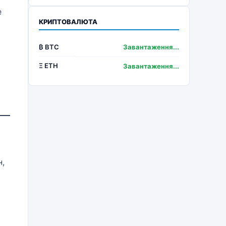
е
КРИПТОВАЛЮТА
₿ BTC
Завантаження...
Ξ ETH
Завантаження...
н,