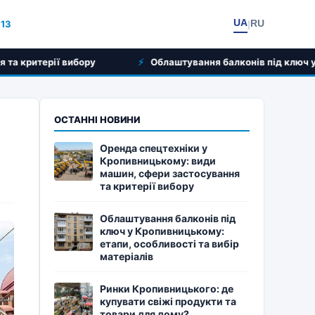
UA
RU
:13
|
Облаштування балконів під ключ у Кропивницькому: ет
ОСТАННІ НОВИНИ
Оренда спецтехніки у
Кропивницькому: види
машин, сфери застосування
та критерії вибору
Облаштування балконів під
ключ у Кропивницькому:
етапи, особливості та вибір
матеріалів
Ринки Кропивницького: де
купувати свіжі продукти та
товари для дому?