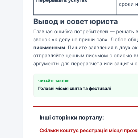
Перерывы в услугах
сроки 
Вывод и совет юриста
Главная ошибка потребителей — решать 
звонок «к делу не приши can». Любое о
письменным
. Пишите заявления в двух э
отправляйте ценным письмом с описью вл
аргументы для перерасчета или защиты св
ЧИТАЙТЕ ТАКОЖ:
Головні міські свята та фестивалі
Інші сторінки порталу:
Скільки коштує реєстрація місця прожи