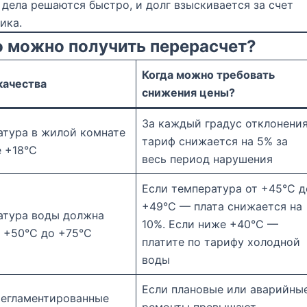
 дела решаются быстро, и долг взыскивается за счет
ика.
о можно получить перерасчет?
Когда можно требовать
качества
снижения цены?
За каждый градус отклонени
атура в жилой комнате
тариф снижается на 5% за
е +18°C
весь период нарушения
Если температура от +45°C д
+49°C — плата снижается на
атура воды должна
10%. Если ниже +40°C —
т +50°C до +75°C
платите по тарифу холодной
воды
Если плановые или аварийны
регламентированные