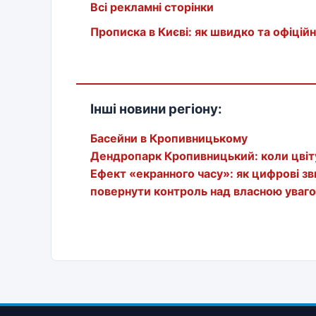
Всі рекламні сторінки
Прописка в Києві: як швидко та офіці
Інші новини регіону:
Басейни в Кропивницькому
Дендропарк Кропивницький: коли цвіту
Ефект «екранного часу»: як цифрові зв
повернути контроль над власною уваг