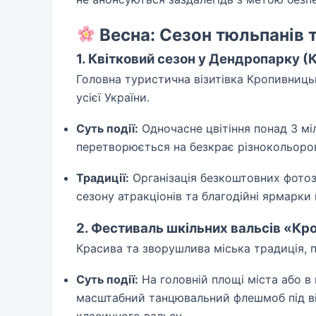
Весна: Сезон тюльпанів 
1. Квітковий сезон у Дендропарку (
Головна туристична візитівка Кропивниць
усієї України.
Суть події:
Одночасне цвітіння понад 3 міл
перетворюється на безкрає різнокольоро
Традиції:
Організація безкоштовних фотоз
сезону атракціонів та благодійні ярмарки
2. Фестиваль шкільних вальсів «Кр
Красива та зворушлива міська традиція, 
Суть події:
На головній площі міста або в
масштабний танцювальний флешмоб під ві