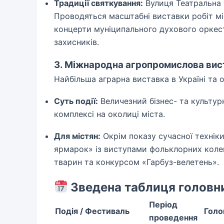
Традиції святкування:
Вулиця Театральна 
Проводяться масштабні виставки робіт місц
концерти муніципального духового оркест
захисників.
3. Міжнародна агропромислова вис
Найбільша аграрна виставка в Україні та 
Суть події:
Величезний бізнес- та культур
комплексі на околиці міста.
Для містян:
Окрім показу сучасної техні
ярмарок» із виступами фольклорних коле
тварин та конкурсом «Гарбуз-велетень».
Зведена таблиця головн
Період
Подія / Фестиваль
Голо
проведення