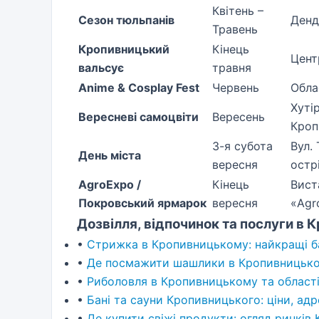
Квітень –
Сезон тюльпанів
Денд
Травень
Кропивницький
Кінець
Цент
вальсує
травня
Anime & Cosplay Fest
Червень
Обла
Хутір
Вересневі самоцвіти
Вересень
Кроп
3-я субота
Вул.
День міста
вересня
остр
AgroExpo /
Кінець
Вист
Покровський ярмарок
вересня
«Agr
Дозвілля, відпочинок та послуги в
•
Стрижка в Кропивницькому: найкращі б
•
Де посмажити шашлики в Кропивницьком
•
Риболовля в Кропивницькому та області:
•
Бані та сауни Кропивницького: ціни, адр
•
Де купити свіжі продукти: огляд ринків