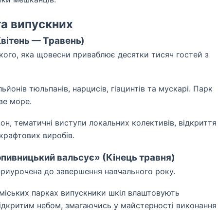
та випускних
Квітень — Травень)
кого, яка щовесни приваблює десятки тисяч гостей з
ьйонів тюльпанів, нарцисів, гіацинтів та мускарі. Парк
ве море.
он, тематичні виступи локальних колективів, відкриття
 крафтових виробів.
опивницький вальсує» (Кінець травня)
приурочена до завершення навчального року.
 міських парках випускники шкіл влаштовують
дкритим небом, змагаючись у майстерності виконання