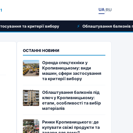
UA
RU
41
|
ерії вибору
Облаштування балконів під ключ у Кропивн
ОСТАННІ НОВИНИ
Оренда спецтехніки у
Кропивницькому: види
машин, сфери застосування
та критерії вибору
Облаштування балконів під
ключ у Кропивницькому:
етапи, особливості та вибір
матеріалів
Ринки Кропивницького: де
купувати свіжі продукти та
товари для дому?