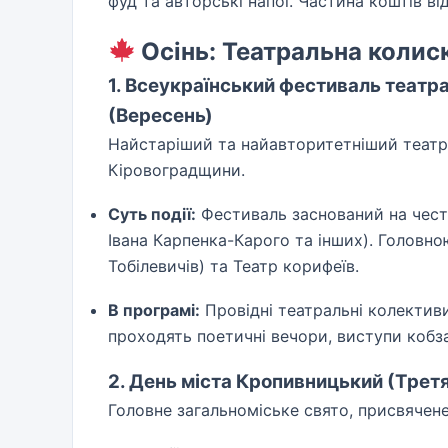
фуд та авторські напої. Частина коштів в
Осінь: Театральна колиск
1. Всеукраїнський фестиваль театр
(Вересень)
Найстаріший та найавторитетніший театра
Кіровоградщини.
Суть події:
Фестиваль заснований на чест
Івана Карпенка-Карого та інших). Головно
Тобілевичів) та Театр корифеїв.
В програмі:
Провідні театральні колективи
проходять поетичні вечори, виступи кобз
2. День міста Кропивницький (Трет
Головне загальноміське свято, присвячене 