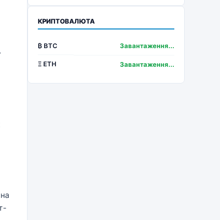
КРИПТОВАЛЮТА
₿ BTC
Завантаження...
ї
Ξ ETH
Завантаження...
к
 на
т-