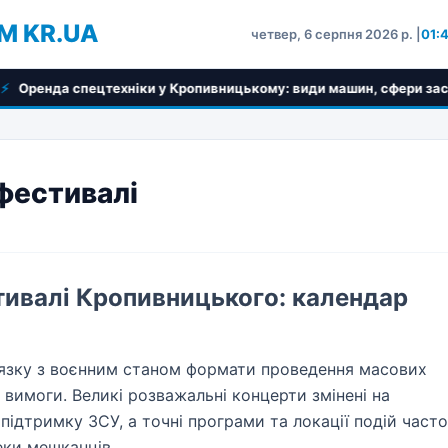
M KR.UA
четвер, 6 серпня 2026 р. |
01:
ніки у Кропивницькому: види машин, сфери застосування та крит
 фестивалі
стивалі Кропивницького: календар
’язку з воєнним станом формати проведення масових
і вимоги. Великі розважальні концерти змінені на
 підтримку ЗСУ, а точні програми та локації подій часто
еки мешканців.