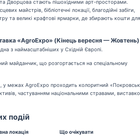
та Дворцова стають пішохідними арт-просторами.
евих майстрів, бібліотечні локації, благодійні забіги,
ру та великі крафтові ярмарки, де збирають кошти дл
тавка «AgroExpo» (Кінець вересня — Жовтень)
одна з наймасштабніших у Східній Європі.
ний майданчик, що розгортається на спеціальному
ки, у межах AgroExpo проходить колоритний «Покровсь
ктивів, частуванням національними стравами, виставк
их подій
вна локація
Що очікувати