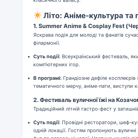
класичного вальсу.
Літо: Аніме-культура та 
1. Summer Anime & Cosplay Fest (Че
Яскрава подія для молоді та фанатів суча
філармонії.
Суть події:
Всеукраїнський фестиваль, яки
комп’ютерних ігор.
В програмі:
Грандіозне дефіле косплеєрів
тематичного мерчу, аніме-пати, виступи к
2. Фестиваль вуличної їжі на Козач
Традиційний літній гастро-фест у затишній
Суть події:
Провідні ресторатори, шеф-кух
одній локації. Гостям пропонують вуличні 