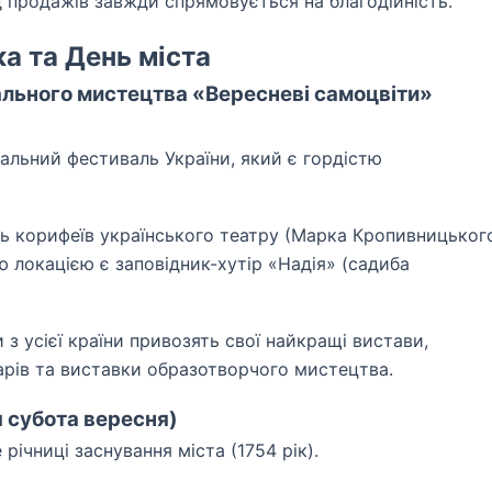
ід продажів завжди спрямовується на благодійність.
а та День міста
ального мистецтва «Вересневі самоцвіти»
льний фестиваль України, який є гордістю
ь корифеїв українського театру (Марка Кропивницьког
ю локацією є заповідник-хутір «Надія» (садиба
 з усієї країни привозять свої найкращі вистави,
арів та виставки образотворчого мистецтва.
я субота вересня)
річниці заснування міста (1754 рік).