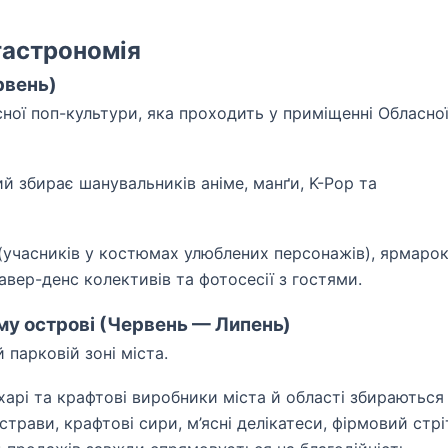
гастрономія
рвень)
сної поп-культури, яка проходить у приміщенні Обласно
й збирає шанувальників аніме, манґи, K-Pop та
 (учасників у костюмах улюблених персонажів), ярмаро
авер-денс колективів та фотосесії з гостями.
ому острові (Червень — Липень)
 парковій зоні міста.
арі та крафтові виробники міста й області збираються
страви, крафтові сири, м’ясні делікатеси, фірмовий стрі