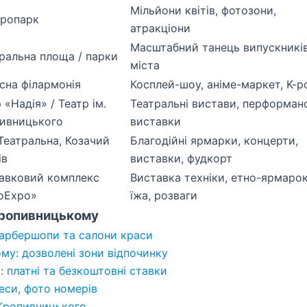
Мільйони квітів, фотозони,
ропарк
атракціони
Масштабний танець випускникі
ральна площа / парки
міста
сна філармонія
Косплей-шоу, аніме-маркет, K-p
 «Надія» / Театр ім.
Театральні вистави, перформан
ивницького
виставки
 Театральна, Козачий
Благодійні ярмарки, концерти,
ів
виставки, фудкорт
авковий комплекс
Виставка техніки, етно-ярмарок
oExpo»
їжа, розваги
 Кропивницькому
арбершопи та салони краси
у: дозволені зони відпочинку
 платні та безкоштовні ставки
еси, фото номерів
 Кропивницького