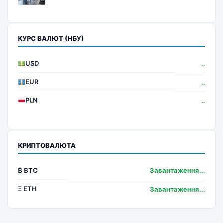
КУРС ВАЛЮТ (НБУ)
USD
..
EUR
..
PLN
..
КРИПТОВАЛЮТА
₿ BTC
Завантаження...
Ξ ETH
Завантаження...