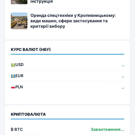
інструкція
Оренда спецтехніки у Кропивницькому:
види машин, сфери застосування та
критерії вибору
КУРС ВАЛЮТ (НБУ)
USD
..
EUR
..
PLN
..
КРИПТОВАЛЮТА
₿ BTC
Завантаження...