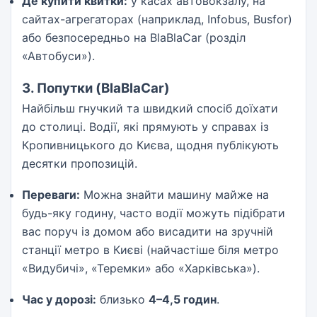
Де купити квитки:
у касах автовокзалу, на
сайтах-агрегаторах (наприклад, Infobus, Busfor)
або безпосередньо на BlaBlaCar (розділ
«Автобуси»).
3. Попутки (BlaBlaCar)
Найбільш гнучкий та швидкий спосіб доїхати
до столиці. Водії, які прямують у справах із
Кропивницького до Києва, щодня публікують
десятки пропозицій.
Переваги:
Можна знайти машину майже на
будь-яку годину, часто водії можуть підібрати
вас поруч із домом або висадити на зручній
станції метро в Києві (найчастіше біля метро
«Видубичі», «Теремки» або «Харківська»).
Час у дорозі:
близько
4–4,5 годин
.