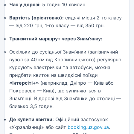
Час у дорозі:
5 годин 10 хвилин.
Вартість (орієнтовно):
сидячі місця 2-го класу
— від 220 грн, 1-го класу — від 350 грн.
Транзитний маршрут через Знам’янку:
Оскільки до сусідньої Знам’янки (залізничний
вузол за 40 км від Кропивницького) регулярно
курсують електрички та автобуси, можна
придбати квиток на швидкісні поїзди
«Інтерсіті+»
(наприклад, Дніпро — Київ або
Покровськ — Київ), що зупиняються в
Знам’янці. В дорозі від Знам’янки до столиці —
близько 3,5 годин.
Де купити квитки:
Офіційний застосунок
«Укрзалізниці» або сайт
booking.uz.gov.ua
.