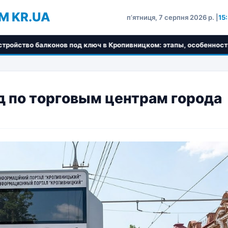
M KR.UA
пʼятниця, 7 серпня 2026 р. |
15:
д ключ в Кропивницком: этапы, особенности и выбор материалов
д по торговым центрам города