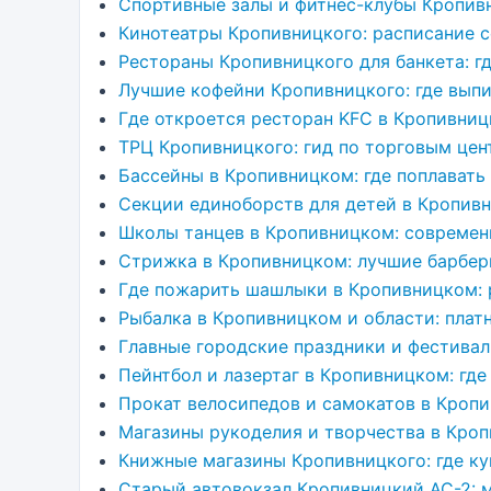
Спортивные залы и фитнес-клубы Кропив
Кинотеатры Кропивницкого: расписание с
Рестораны Кропивницкого для банкета: г
Лучшие кофейни Кропивницкого: где выпи
Где откроется ресторан KFC в Кропивниц
ТРЦ Кропивницкого: гид по торговым цен
Бассейны в Кропивницком: где поплавать
Секции единоборств для детей в Кропивн
Школы танцев в Кропивницком: современ
Стрижка в Кропивницком: лучшие барбе
Где пожарить шашлыки в Кропивницком:
Рыбалка в Кропивницком и области: плат
Главные городские праздники и фестива
Пейнтбол и лазертаг в Кропивницком: где
Прокат велосипедов и самокатов в Кропи
Магазины рукоделия и творчества в Кро
Книжные магазины Кропивницкого: где ку
Старый автовокзал Кропивницкий АС-2: 