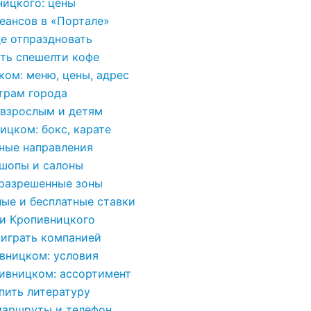
ницкого: цены
еансов в «Портале»
де отпраздновать
ть спешелти кофе
ком: меню, цены, адрес
трам города
 взрослым и детям
ицком: бокс, карате
ные направления
ршопы и салоны
 разрешенные зоны
ные и бесплатные ставки
ли Кропивницкого
 играть компанией
вницком: условия
пивницком: ассортимент
пить литературу
маршруты и телефон