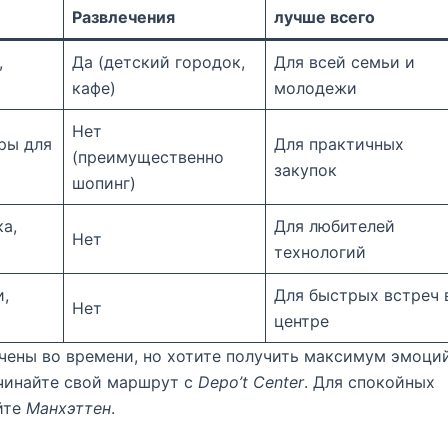
Развлечения
лучше всего
,
Да (детский городок,
Для всей семьи и
кафе)
молодежи
Нет
ры для
Для практичных
(преимущественно
закупок
шопинг)
а,
Для любителей
Нет
технологий
и,
Для быстрых встреч 
Нет
центре
чены во времени, но хотите получить максимум эмоци
ачинайте свой маршрут с
Depo’t Center
. Для спокойных
йте
Манхэттен
.