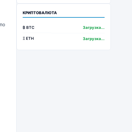
КРИПТОВАЛЮТА
 по
₿ BTC
Загрузка...
Ξ ETH
Загрузка...