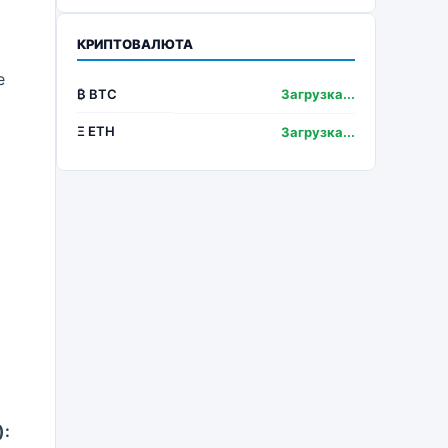
КРИПТОВАЛЮТА
е
₿ BTC
Загрузка...
Ξ ETH
Загрузка...
):