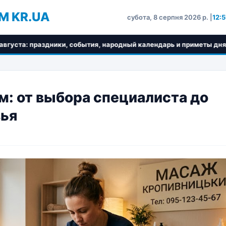
M KR.UA
субота, 8 серпня 2026 р. |
12:5
и, события, народный календарь и приметы дня
Для че
: от выбора специалиста до
вья