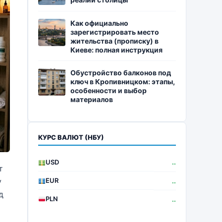
Как официально
зарегистрировать место
жительства (прописку) в
Киеве: полная инструкция
Обустройство балконов под
ключ в Кропивницком: этапы,
особенности и выбор
материалов
КУРС ВАЛЮТ (НБУ)
USD
..
т
EUR
у
..
д
PLN
..