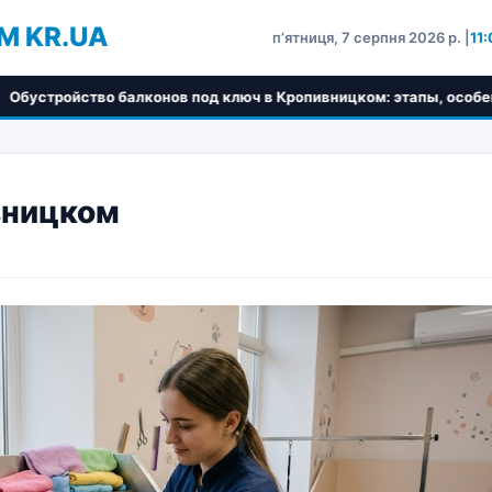
M KR.UA
пʼятниця, 7 серпня 2026 р. |
11
во балконов под ключ в Кропивницком: этапы, особенности и вы
вницком