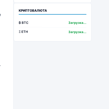
КРИПТОВАЛЮТА
и
₿ BTC
Загрузка...
Ξ ETH
Загрузка...
т