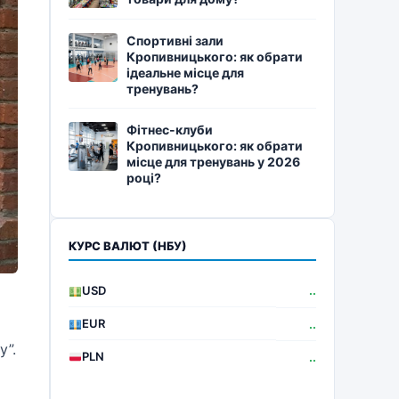
Спортивні зали
Кропивницького: як обрати
ідеальне місце для
тренувань?
Фітнес-клуби
Кропивницького: як обрати
місце для тренувань у 2026
році?
КУРС ВАЛЮТ (НБУ)
USD
..
EUR
..
у”.
PLN
..