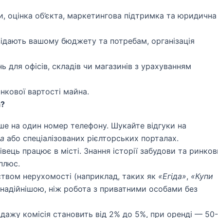
, оцінка об’єкта, маркетингова підтримка та юридична
овідають вашому бюджету та потребам, організація
 для офісів, складів чи магазинів з урахуванням
нкової вартості майна.
а?
е на один номер телефону. Шукайте відгуки на
ua
або спеціалізованих рієлторських порталах.
вець працює в місті. Знання історії забудови та ринко
плюс.
ством нерухомості (наприклад, таких як
«Егіда»
,
«Купи
є надійнішою, ніж робота з приватними особами без
дажу комісія становить від 2% до 5%, при оренді — 50-