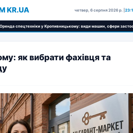
M KR.UA
четвер, 6 серпня 2026 р. |
23:
ки у Кропивницькому: види машин, сфери застосування та критер
му: як вибрати фахівця та
ду