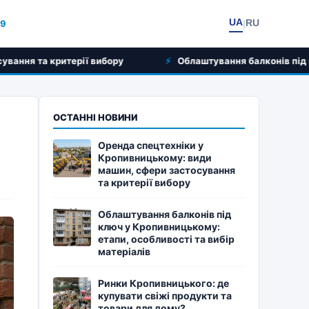
UA
RU
19
|
ії вибору
Облаштування балконів під ключ у Кропивниць
ОСТАННІ НОВИНИ
Оренда спецтехніки у
Кропивницькому: види
машин, сфери застосування
та критерії вибору
Облаштування балконів під
ключ у Кропивницькому:
етапи, особливості та вибір
матеріалів
Ринки Кропивницького: де
купувати свіжі продукти та
товари для дому?