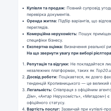
Купівля та продаж:
Повний супровід угоди
перевірка документів.
Оренда житла:
Підбір варіантів, що відп
переглядів.
Комерційна нерухомість:
Пошук приміщень
специфіки бізнесу.
Експертна оцінка:
Визначення реальної ри
На що звернути увагу при виборі рієлтор
Репутація та відгуки:
Не покладайтеся лиш
незалежних платформах, таких як
Top20.
Досвід роботи:
Поцікавтеся, як довго фахі
тенденцій Кропивницького — це великий 
Легальність:
Співпраця з офіційним агент
Дім»
,
«Антар Нерухомість»
,
«Мегадом»
) 
офіційного статусу.
Вартість послуг:
Зазвичай при купівлі-про