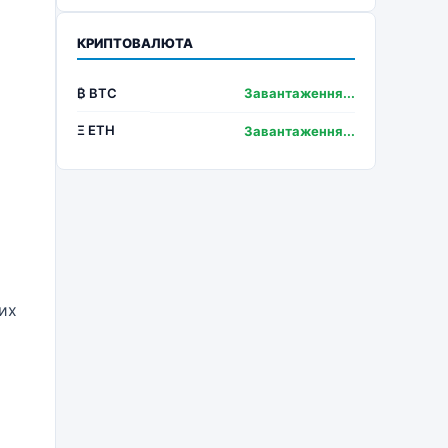
КРИПТОВАЛЮТА
₿ BTC
Завантаження...
Ξ ETH
Завантаження...
вих