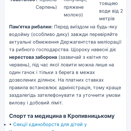
товщею
Серпень)
пряжене
води від 2
молоко)
метрів
Пам’ятка рибалки:
Перед виїздом на будь-яку
водойму (особливо дику) завжди перевіряйте
актуальні обмеження Держагентства меліорації
та рибного господарства. Щороку навесні діє
нерестова заборона
(зазвичай з квітня по
червень), під час якої ловити можна лише на
один гачок і тільки з берега в межах
дозволених ділянок. На платних ставках
правила встановлює адміністрація, тому краще
заздалегідь зателефонувати та уточнити умови
вилову і добовий ліміт.
Спорт та медицина в Кропивницькому
•
Секції єдиноборств для дітей у