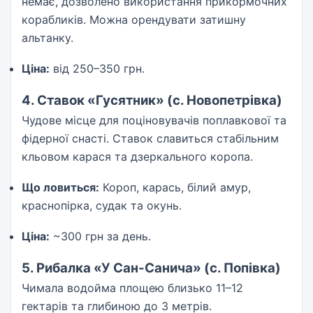
немає, дозволено використання прикормочних
корабликів. Можна орендувати затишну
альтанку.
Ціна:
від 250–350 грн.
4. Ставок «Гусятник» (с. Новопетрівка)
Чудове місце для поціновувачів поплавкової та
фідерної снасті. Ставок славиться стабільним
кльовом карася та дзеркального коропа.
Що ловиться:
Короп, карась, білий амур,
краснопірка, судак та окунь.
Ціна:
~300 грн за день.
5. Рибалка «У Сан-Санича» (с. Попівка)
Чимала водойма площею близько 11–12
гектарів та глибиною до 3 метрів.