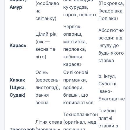
(особливо
(Покровка,
Амур
кукурудза,
на
Федорівка,
горох, пеллетс
світанку)
Попівка)
Черв’як,
Абсолютно
Цілий рік
опариш,
всюди: від
(пік —
мастирка,
Карась
Інгулу до
весна та
перловка,
будь-якого
літо)
«вбивця
ставка
карася»
Осінь
Силіконові
р. Інгул,
Хижак
(вересень-
приманки,
Суботці,
(Щука,
листопад),
воблери,
Івано-
Судак)
рання
блешні, що
Благодатне
весна
коливаються
Глибокі
Технопланктон
платні
Літня спека
(оригінал, мед,
ставки з
Товстолоб
(Червень –
полуниця,