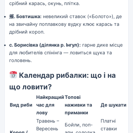
срібний карась, окунь, плітка.
摧. Бовтишка:
невеликий ставок («Болото»), де
на звичайну поплавкову вудку клює карась та
дрібний короп.
с. Борисівка (ділянка р. Інгул):
гарне дике місце
для любителів спінінга — ловиться щука та
головень.
Календар рибалки: що і на
що ловити?
Найкращий
Топові
Вид риби
час для
наживки та
Де шукати
лову
приманки
Травень –
Платні
Бойли, поп-
Вересень
ставки
Короп /
апи, солодка