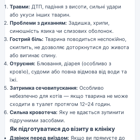
Травми:
ДТП, падіння з висоти, сильні удари
або укуси інших тварин.
Проблеми з диханням:
Задишка, хрипи,
синюшність язика чи слизових оболонок.
Гострий біль:
Тварина поводиться неспокійно,
скиглить, не дозволяє доторкнутися до живота
або вигинає спину.
Отруєння:
Блювання, діарея (особливо з
кров’ю), судоми або повна відмова від води та
їжі.
Затримка сечовипускання:
Особливо
небезпечно для котів — якщо тварина не може
сходити в туалет протягом 12–24 годин.
Сильна кровотеча:
Яку не вдається зупинити
підручними засобами.
Як підготуватися до візиту в клініку
Дзвінок перед виїздом:
Якщо ви прямуєте до