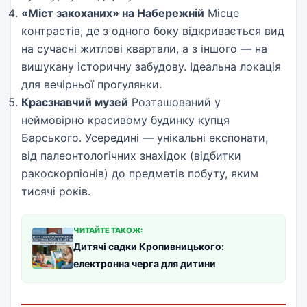
«Міст закоханих» на Набережній
Місце
контрастів, де з одного боку відкривається вид
на сучасні житлові квартали, а з іншого — на
вишукану історичну забудову. Ідеальна локація
для вечірньої прогулянки.
Краєзнавчий музей
Розташований у
неймовірно красивому будинку купця
Барського. Усередині — унікальні експонати,
від палеонтологічних знахідок (відбитки
ракоскорпіонів) до предметів побуту, яким
тисячі років.
ЧИТАЙТЕ ТАКОЖ:
Дитячі садки Кропивницького:
електронна черга для дитини