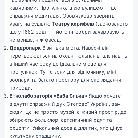
кав’ярнями. Прогулянка цією вулицею — це
справжня медитація. Обов’язково зверніть
увагу на будівлю
Театру корифеїв
(заснованого
ще у 1882 році) — його інтер’єри зачаровують
не менше, ніж фасад.
Дендропарк
Візитівка міста. Навесні він
перетворюється на океан тюльпанів, але навіть
в інший час року це ідеальне місце для
прогулянок. Тут є зони для відпочинку, міні-
зоопарк та багато простору для споглядання
природи.
Етнолабораторія «Баба Єлька»
Якщо хочете
відчути справжній дух Степової України, вам
сюди. Це не просто музей, а живий простір, де
збирають фольклор, автентичний одяг та
рецепти. Унікальний досвід для тих, хто цінує
культурну спадщину.