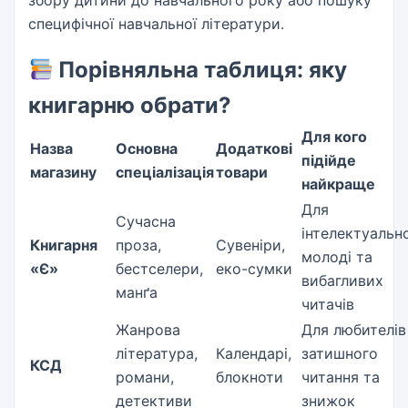
збору дитини до навчального року або пошуку
специфічної навчальної літератури.
Порівняльна таблиця: яку
книгарню обрати?
Для кого
Назва
Основна
Додаткові
підійде
магазину
спеціалізація
товари
найкраще
Для
Сучасна
інтелектуально
Книгарня
проза,
Сувеніри,
молоді та
«Є»
бестселери,
еко-сумки
вибагливих
манґа
читачів
Жанрова
Для любителів
література,
Календарі,
затишного
КСД
романи,
блокноти
читання та
детективи
знижок