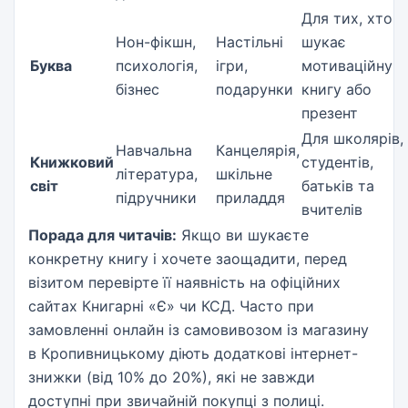
Для тих, хто
Нон-фікшн,
Настільні
шукає
Буква
психологія,
ігри,
мотиваційну
бізнес
подарунки
книгу або
презент
Для школярів,
Навчальна
Канцелярія,
Книжковий
студентів,
література,
шкільне
світ
батьків та
підручники
приладдя
вчителів
Порада для читачів:
Якщо ви шукаєте
конкретну книгу і хочете заощадити, перед
візитом перевірте її наявність на офіційних
сайтах Книгарні «Є» чи КСД. Часто при
замовленні онлайн із самовивозом із магазину
в Кропивницькому діють додаткові інтернет-
знижки (від 10% до 20%), які не завжди
доступні при звичайній покупці з полиці.