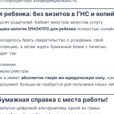
я стопроцентную конфиденциальность.
 ребенка: без визитов в ГНС и копи
сяч родителей: Кабінет міністрів запустив услугу
щика налогов (РНОКПП) для ребенка
полностью онлайн
иходилось брать свидетельство о рождении, свой
нспекцию, а затем ждать бумажный бланк с печатью.
дит так:
ложении.
ерез реестры.
не и имеет
абсолютно такую же юридическую силу
, ка
окумент больше не требуется для получения каких-ли
бумажная справка с места работы!
 запуске цифровой альтернативы одной из самых