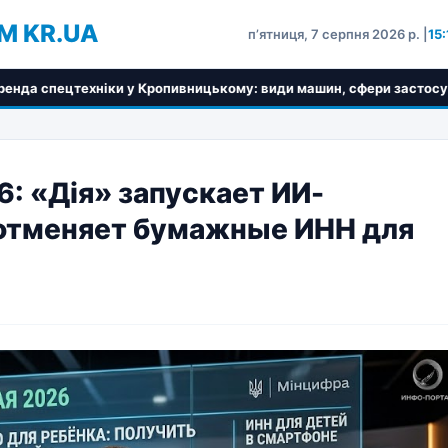
M KR.UA
пʼятниця, 7 серпня 2026 р. |
15
опивницькому: види машин, сфери застосування та критерії вибо
: «Дія» запускает ИИ-
 отменяет бумажные ИНН для