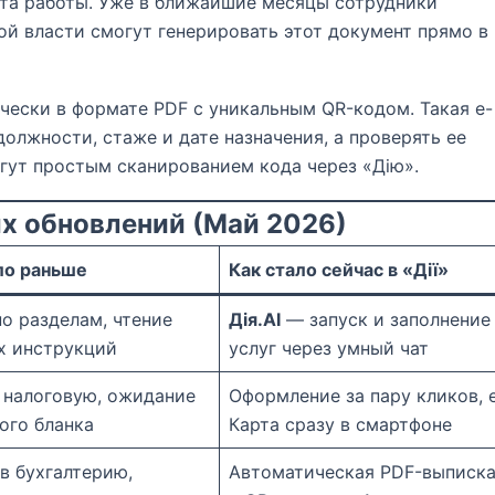
та работы. Уже в ближайшие месяцы сотрудники
ой власти смогут генерировать этот документ прямо в
ески в формате PDF с уникальным QR-кодом. Такая е-
олжности, стаже и дате назначения, а проверять ее
гут простым сканированием кода через «Дію».
х обновлений (Май 2026)
ло раньше
Как стало сейчас в «Дії»
о разделам, чтение
Дія.AI
— запуск и заполнение
х инструкций
услуг через умный чат
 налоговую, ожидание
Оформление за пару кликов, 
ого бланка
Карта сразу в смартфоне
в бухгалтерию,
Автоматическая PDF-выписк