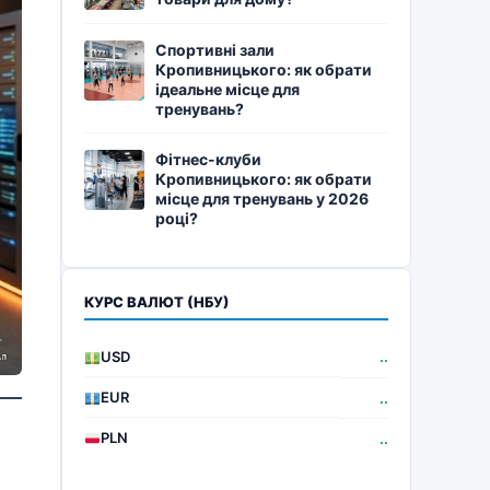
Спортивні зали
Кропивницького: як обрати
ідеальне місце для
тренувань?
Фітнес-клуби
Кропивницького: як обрати
місце для тренувань у 2026
році?
КУРС ВАЛЮТ (НБУ)
USD
..
EUR
..
PLN
..