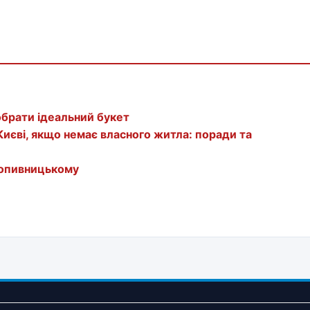
обрати ідеальний букет
Києві, якщо немає власного житла: поради та
Кропивницькому