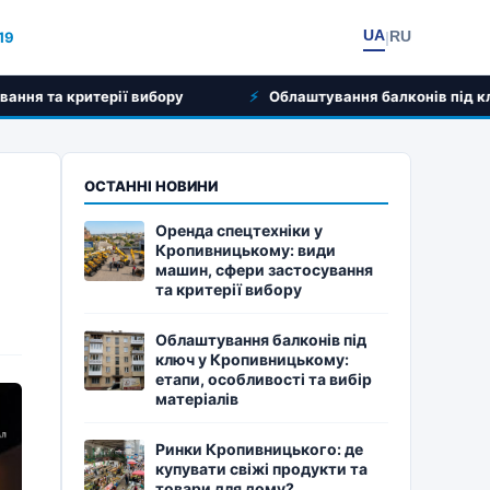
UA
RU
:19
|
ру
Облаштування балконів під ключ у Кропивницькому: е
ОСТАННІ НОВИНИ
Оренда спецтехніки у
Кропивницькому: види
машин, сфери застосування
та критерії вибору
Облаштування балконів під
ключ у Кропивницькому:
етапи, особливості та вибір
матеріалів
Ринки Кропивницького: де
купувати свіжі продукти та
товари для дому?