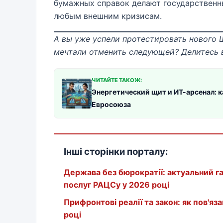
бумажных справок делают государственн
любым внешним кризисам.
А вы уже успели протестировать нового 
мечтали отменить следующей? Делитесь 
ЧИТАЙТЕ ТАКОЖ:
Энергетический щит и ИТ-арсенал: 
Евросоюза
Інші сторінки порталу:
Держава без бюрократії: актуальний г
послуг РАЦСу у 2026 році
Прифронтові реалії та закон: як пов'я
році