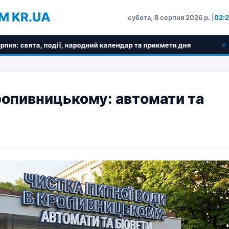
M KR.UA
субота, 8 серпня 2026 р. |
02:
ї, народний календар та прикмети дня
Для чого взагалі 
ропивницькому: автомати та