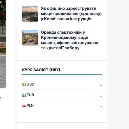
Як офіційно зареєструвати
місце проживання (прописку)
у Києві: повна інструкція
Оренда спецтехніки у
Кропивницькому: види
машин, сфери застосування
та критерії вибору
КУРС ВАЛЮТ (НБУ)
USD
..
EUR
..
к
PLN
..