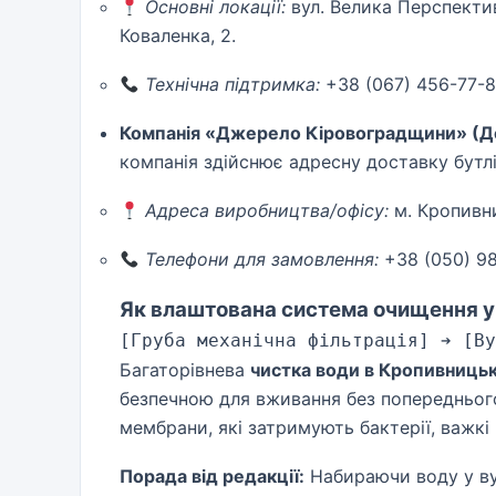
Основні локації:
вул. Велика Перспективн
Коваленка, 2.
Технічна підтримка:
+38 (067) 456-77-
Компанія «Джерело Кіровоградщини» (До
компанія здійснює адресну доставку бутлі
Адреса виробництва/офісу:
м. Кропивни
Телефони для замовлення:
+38 (050) 98
Як влаштована система очищення у
Багаторівнева
чистка води в Кропивниць
безпечною для вживання без попереднього 
мембрани, які затримують бактерії, важкі
Порада від редакції:
Набираючи воду у ву