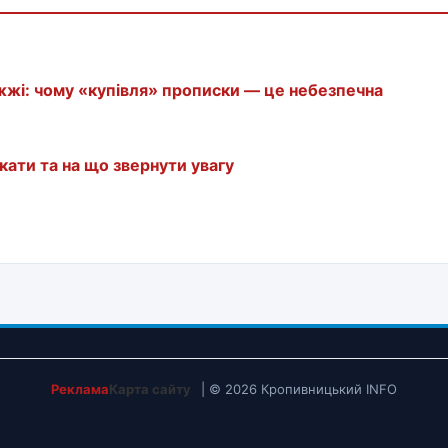
жжі: чому «купівля» прописки — це небезпечна
кати та на що звернути увагу
Реклама
Карта сайту
| © 2026 Кропивницький INFO