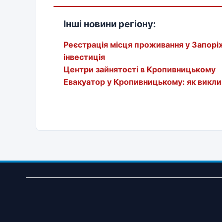
Інші новини регіону:
Реєстрація місця проживання у Запорі
інвестиція
Центри зайнятості в Кропивницькому
Евакуатор у Кропивницькому: як викли