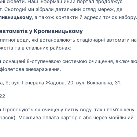
ьні бювети. Наш інформаційний портал продовжує
. Сьогодні ми зібрали детальний огляд мереж, де
опивницькому
, а також контакти й адреси точок набору.
 автоматів у Кропивницькому
 питної води, які встановлюють стаціонарні автомати на
кетів та в спальних районах:
 оснащені 8-ступеневою системою очищення, включа
афіолетове знезараження.
 9; вул. Генерала Жадова, 20; вул. Вокзальна, 31.
22
»
Пропонують як очищену питну воду, так і пом’якшену
прасок). Можлива оплата карторю або через мобільний