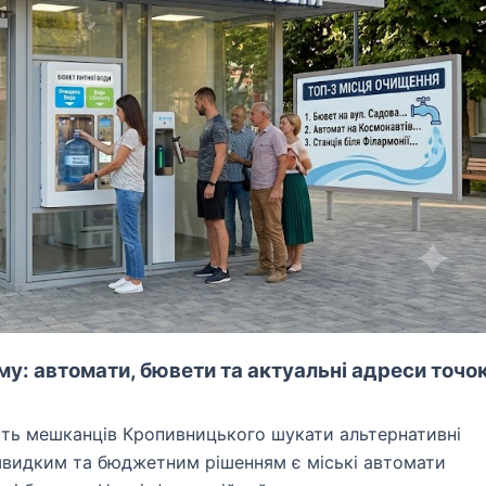
му: автомати, бювети та актуальні адреси точо
сть мешканців Кропивницького шукати альтернативні
швидким та бюджетним рішенням є міські автомати