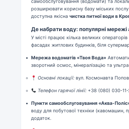
самообслуговування (водомати) та локал
розширювати корисну базу міських послуг
доступна якісна
чистка питної води в Кр
Де набрати воду: популярні мережі
У місті працює кілька великих операторів
фасадах житлових будинків, біля супермар
Мережа водоматів «Твоя Вода»
Автомати
зворотний осмос, мінералізацію та ультр
Основні локації:
вул. Космонавта Попова,
Телефон гарячої лінії:
+38 (080) 030-11-
Пункти самообслуговування «Аква-Поліс
воду для побутової техніки (кавомашин, 
додаток.