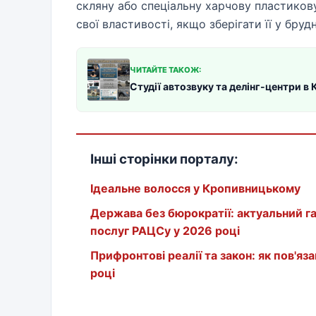
скляну або спеціальну харчову пластикову
свої властивості, якщо зберігати її у бру
ЧИТАЙТЕ ТАКОЖ:
Студії автозвуку та делінг-центри 
Інші сторінки порталу:
Ідеальне волосся у Кропивницькому
Держава без бюрократії: актуальний г
послуг РАЦСу у 2026 році
Прифронтові реалії та закон: як пов'я
році