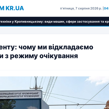
M KR.UA
пʼятниця, 7 серпня 2026 р. |
04
ькому: види машин, сфери застосування та критерії вибору
енту: чому ми відкладаємо
ти з режиму очікування