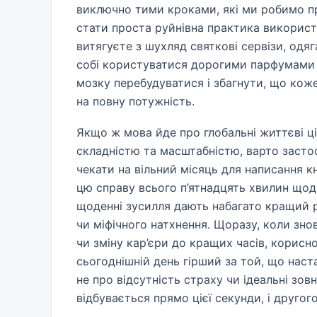
виключно тими кроками, які ми робимо п
стати проста руйнівна практика викорис
витягуєте з шухляд святкові сервізи, одяг
собі користуватися дорогими парфумами б
мозку перебудуватися і збагнути, що кож
на повну потужність.
Якщо ж мова йде про глобальні життєві ці
складністю та масштабністю, варто застос
чекати на вільний місяць для написання кн
цю справу всього п’ятнадцять хвилин щод
щоденні зусилля дають набагато кращий ре
чи міфічного натхнення. Щоразу, коли зн
чи зміну кар’єри до кращих часів, корисн
сьогоднішній день гірший за той, що наста
не про відсутність страху чи ідеальні зо
відбувається прямо цієї секунди, і друго