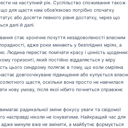
ести на наступний рік. Суспільство споживання також
, що для щастя нам обов’язково потрібно спочатку
татус або досягти певного рівня достатку, через що
ся далі й далі.
вання стає хронічне почуття незадоволеності власним
порадності, адже роки минають у безплідних мріях, а
ою. Людина перестає помічати красу і цінність щоденни
ому горизонті, який постійно віддаляється у міру
ість цього синдрому полягає в тому, що коли омріяна
 настає довгоочікуване підвищення або купується власн
солютного щастя, оскільки вона просто не навчилася
ти нову умову, після якої нібито почнеться справжнє
имагає радикальної зміни фокусу уваги та свідомої
кого насправді ніколи не існуватиме. Найкращий час для
, адже минуле вже не змінити, а майбутнє формується