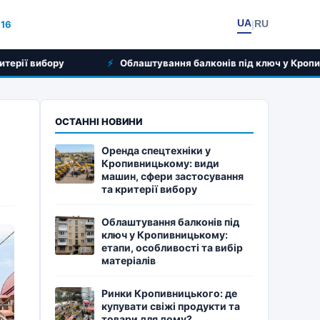
UA
RU
:16
|
Облаштування балконів під ключ у Кропивницькому: етапи, о
ОСТАННІ НОВИНИ
Оренда спецтехніки у
Кропивницькому: види
машин, сфери застосування
та критерії вибору
Облаштування балконів під
ключ у Кропивницькому:
етапи, особливості та вибір
матеріалів
Ринки Кропивницького: де
купувати свіжі продукти та
товари для дому?