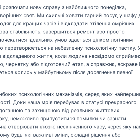
бі розпочати нову справу з найближчого понеділка,
ворічних свят. Ми схильні ховати гарний посуд у шафу 
одяг для кращих часів і відкладати втілення омріяних
ова стабільність, завершиться ремонт або просто
дочекатися ідеальних умов здається цілком логічним і
 перетворюється на небезпечну психологічну пастку. 
м відкладеного життя, коли людина несвідомо сприйма
, чернетку або підготовчий етап, а справжнє, яскраве 
чнеться колись у майбутньому після досягнення певної
либоких психологічних механізмів, серед яких найперш
ності. Доки наша мрія перебуває в статусі прекрасного
здоганною та захищеною від реальних життєвих
оку, неможливо припуститися помилки чи зазнати
ьна створювати ілюзію нескінченного часу, через яку на
тому будь-які важливі зміни, складні рішення або