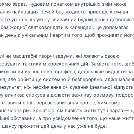
рямо зараз. Чудовим початком внутрішніх змін може
тання найкращих речей без жодного приводу, коли ви
аєте улюблені сукні у звичайний будній день і дозволяє
ез жодної святкової дати в календарі. Це допомагає
ен день є унікальним і вартим того, щоб проживати йог
лі чи масштабні творчі задуми, які лякають своєю
овувати тактику мікроскопічних дій. Замість того, що
иги чи вивчення нової професії, доцільніше виділяти на
ня, але робити це системно й безперервно, адже мален
зультат, ніж нескінченне очікування ідеальної відпуст
ову виникає спокуса відкласти важливу розмову, подор
о ставити собі тверезе запитання про те, чим саме
не через рік. Зрештою, сміливість жити тут і зараз — ц
внішні обставини, а про усвідомлення того, що наше жит
го шансу прожити цей день у нас уже не буде.