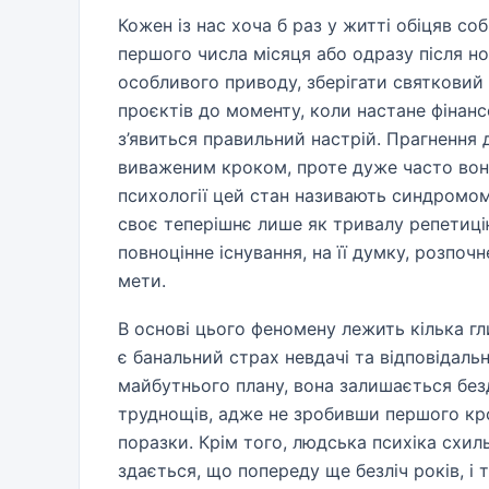
Кожен із нас хоча б раз у житті обіцяв со
першого числа місяця або одразу після но
особливого приводу, зберігати святковий 
проєктів до моменту, коли настане фінанс
з’явиться правильний настрій. Прагнення 
виваженим кроком, проте дуже часто воно
психології цей стан називають синдромо
своє теперішнє лише як тривалу репетицію
повноцінне існування, на її думку, розпо
мети.
В основі цього феномену лежить кілька г
є банальний страх невдачі та відповідаль
майбутнього плану, вона залишається бе
труднощів, адже не зробивши першого кр
поразки. Крім того, людська психіка схил
здається, що попереду ще безліч років, і 