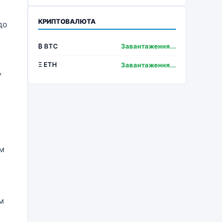
КРИПТОВАЛЮТА
до
₿ BTC
Завантаження...
Ξ ETH
Завантаження...
У
є
і
им
м